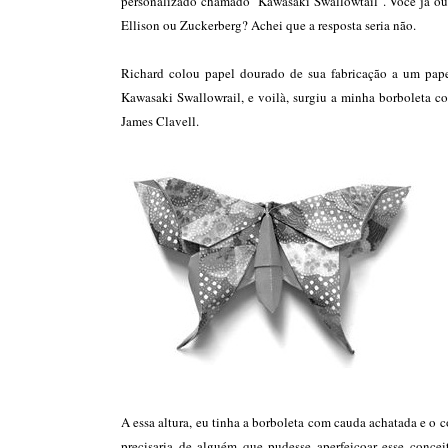
personalizado chamado "Kawasaki Swallowtail". Você já ouvi
Ellison ou Zuckerberg? Achei que a resposta seria não.
Richard colou papel dourado de sua fabricação a um papel
Kawasaki Swallowrail, e voilà, surgiu a minha borboleta 
James Clavell.
A essa altura, eu tinha a borboleta com cauda achatada e o
precisaria de alguém que pudesse aperfeiçoar esse conce